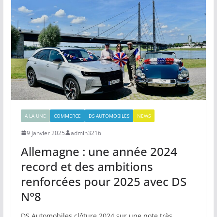
A LA UNE
COMMERCE
DS AUTOMOBILES
NEWS
9 janvier 2025
admin3216
Allemagne : une année 2024
record et des ambitions
renforcées pour 2025 avec DS
N°8
DS Automobiles clôture 2024 sur une note très