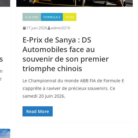
A LA UNE
FORMULA E
NEWS
17 juin 2026
admin3216
E-Prix de Sanya : DS
Automobiles face au
s
souvenir de son premier
triomphe chinois
on
e
Le Championnat du monde ABB FIA de Formule E
s’apprête à raviver de précieux souvenirs. Ce
samedi 20 juin 2026,
Read More