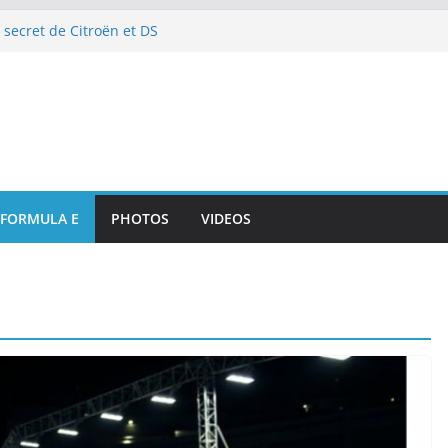
 secret de Citroën et DS
e de l’art de vivre automobile
p 10 et dénouement doux-amer
strante pour DS PENSKE malgré
ous les projecteurs
illan et intégration de
de Portsmouth
attaque à l’E-Prix de Tokyo
octurnes spectaculaires
FORMULA E
PHOTOS
VIDEOS