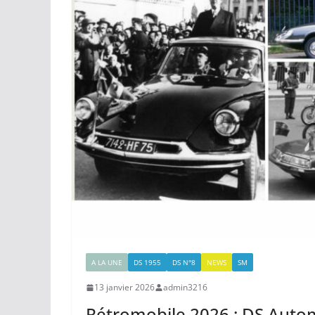
A LA UNE
DS 1955
DS N°8
NEWS
SM
13 janvier 2026
admin3216
Rétromobile 2026 : DS Autom