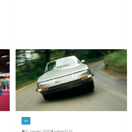
SM
31 janvier 2020
admin3216