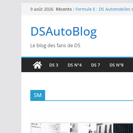
Passer
Récents :
Formule E : DS Automobiles s’
9 août 2026
au
pour de premières courses n
Formule E : Une livrée « Noir
contenu
DSAutoBlog
célébrer le dernier chapitre
E-Prix de Tokyo : Double To
pour DS PENSKE
E-Prix de Tokyo : Soirée fru
Le blog des fans de DS
une belle pointe de vitesse s
SailGP : Retour de Leigh McM
Margaux Billy pour l’étape 
DS 3
DS N°4
DS 7
DS N°8
SM