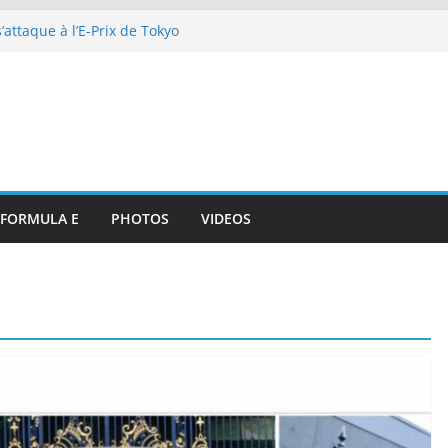
attaque à l’E-Prix de Tokyo
octurnes spectaculaires
 et Or » d’exception pour
 de DS Automobiles
p 10 et dénouement doux-amer
strante pour DS PENSKE malgré
ous les projecteurs
illan et intégration de
de Portsmouth
FORMULA E
PHOTOS
VIDEOS