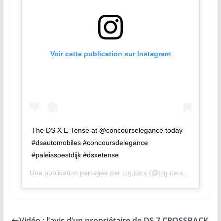
Voir cette publication sur Instagram
The DS X E-Tense at @concourselegance today
#dsautomobiles #concoursdelegance
#paleissoestdijk #dsxetense
Une publication partagée par
tcg.cars
(@tcg.cars) le
24 Août
Vidéo : l’avis d’un propriétaire de DS 7 CROSSBACK