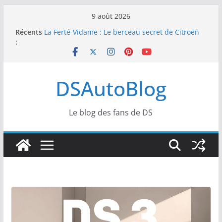
Passer
9 août 2026
au
Récents
La Ferté-Vidame : Le berceau secret de Citroën
contenu
:
et DS s’apprête à devenir un temple de l’art de
vivre automobile
E-Prix de Tokyo : Double Top 10 et dénouement
doux-amer pour DS PENSKE
DSAutoBlog
E-Prix de Tokyo : Soirée frustrante pour DS
PENSKE malgré une belle pointe de vitesse sous
les projecteurs
SailGP : Retour de Leigh McMillan et intégration
Le blog des fans de DS
de Margaux Billy pour l’étape de Portsmouth
Formule E : DS Automobiles s’attaque à l’E-Prix
de Tokyo pour de premières courses nocturnes
spectaculaires