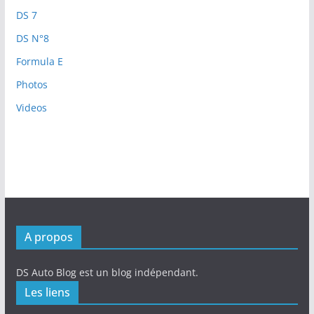
DS 7
DS N°8
Formula E
Photos
Videos
A propos
DS Auto Blog est un blog indépendant.
Les liens