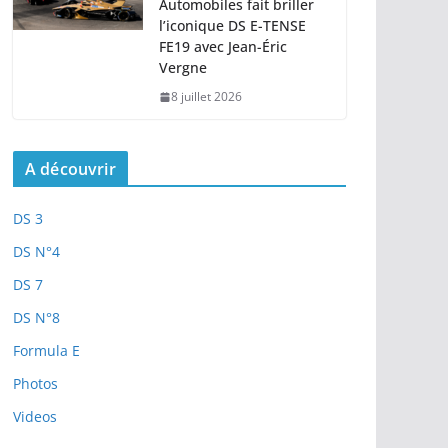
Automobiles fait briller
l’iconique DS E-TENSE
FE19 avec Jean-Éric
Vergne
8 juillet 2026
A découvrir
DS 3
DS N°4
DS 7
DS N°8
Formula E
Photos
Videos