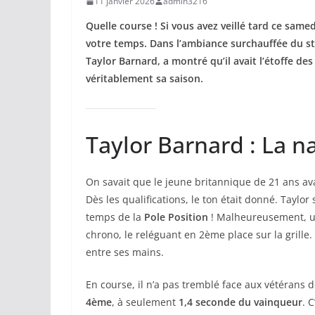
11 janvier 2026
admin3216
Quelle course ! Si vous avez veillé tard ce same
votre temps. Dans l’ambiance surchauffée du s
Taylor Barnard, a montré qu’il avait l’étoffe d
véritablement sa saison.
Taylor Barnard : La n
On savait que le jeune britannique de 21 ans ava
Dès les qualifications, le ton était donné. Taylor
temps de la
Pole Position
! Malheureusement, un
chrono, le reléguant en 2ème place sur la grille
entre ses mains.
En course, il n’a pas tremblé face aux vétérans de 
4ème
, à seulement
1,4 seconde du vainqueur
. 