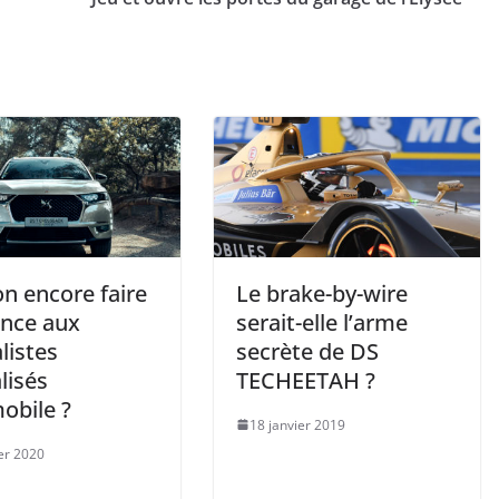
n encore faire
Le brake-by-wire
ance aux
serait-elle l’arme
listes
secrète de DS
lisés
TECHEETAH ?
obile ?
18 janvier 2019
ier 2020