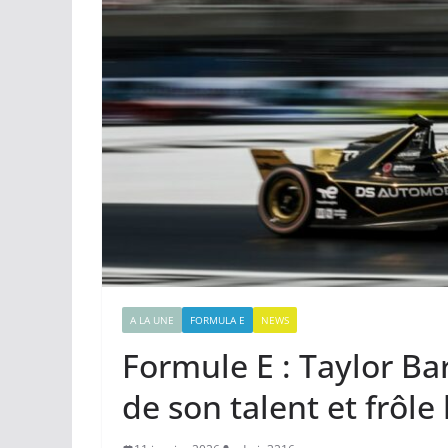
A LA UNE
FORMULA E
NEWS
Formule E : Taylor B
de son talent et frôle l