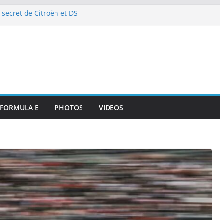
 secret de Citroën et DS
e de l’art de vivre automobile
p 10 et dénouement doux-amer
strante pour DS PENSKE malgré
ous les projecteurs
illan et intégration de
de Portsmouth
attaque à l’E-Prix de Tokyo
octurnes spectaculaires
FORMULA E
PHOTOS
VIDEOS