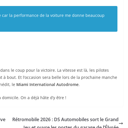
ire car la performance de la voiture me donne beaucoup
ns le coup pour la victoire. La vitesse est là, les pilotes
ut à bout. Et l’occasion sera belle lors de la prochaine manche
nédit, le
Miami International Autodrome
.
 domicile. On a déjà hâte d’y être !
ive
Rétromobile 2026 : DS Automobiles sort le Grand
Jeu et ouvre les portes du garage de l’Élysée