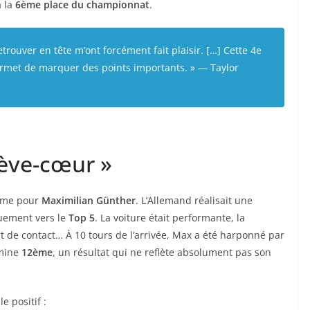
à la
6ème place du championnat
.
trouver en tête m’ont forcément fait plaisir. […] Cette 4e
ermet de marquer des points importants. »
— Taylor
rève-cœur »
itime pour
Maximilian Günther
. L’Allemand réalisait une
quement vers le
Top 5
. La voiture était performante, la
t de contact… À 10 tours de l’arrivée, Max a été harponné par
rmine
12ème
, un résultat qui ne reflète absolument pas son
e positif :