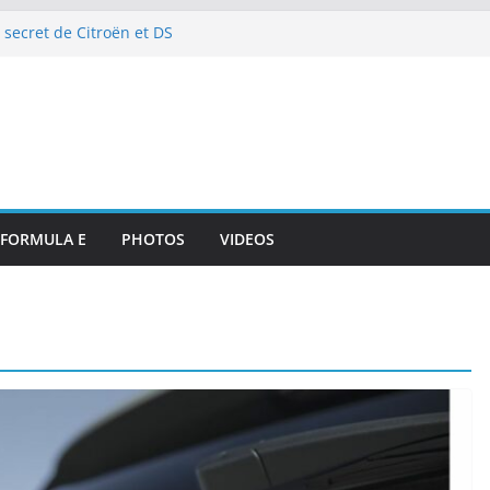
 secret de Citroën et DS
e de l’art de vivre automobile
p 10 et dénouement doux-amer
strante pour DS PENSKE malgré
ous les projecteurs
illan et intégration de
de Portsmouth
attaque à l’E-Prix de Tokyo
octurnes spectaculaires
FORMULA E
PHOTOS
VIDEOS