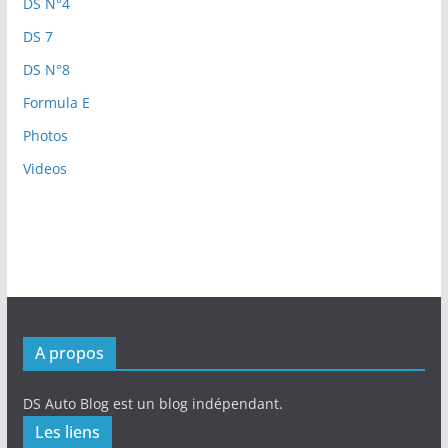
DS N°4
DS 7
DS N°8
Formula E
Photos
Videos
A propos
DS Auto Blog est un blog indépendant.
Les liens