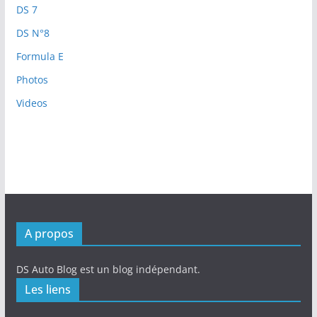
DS 7
DS N°8
Formula E
Photos
Videos
A propos
DS Auto Blog est un blog indépendant.
Les liens