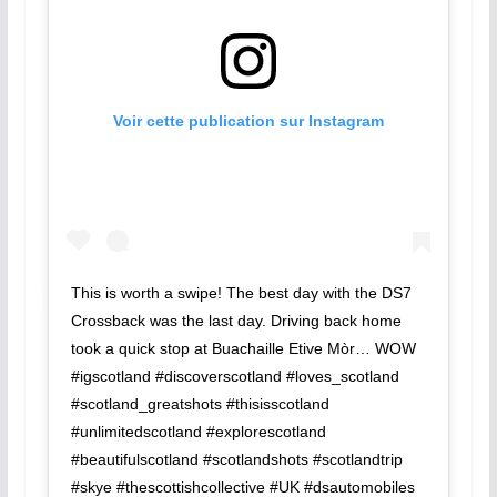
Voir cette publication sur Instagram
This is worth a swipe! The best day with the DS7
Crossback was the last day. Driving back home
took a quick stop at Buachaille Etive Mòr… WOW
#igscotland #discoverscotland #loves_scotland
#scotland_greatshots #thisisscotland
#unlimitedscotland #explorescotland
#beautifulscotland #scotlandshots #scotlandtrip
#skye #thescottishcollective #UK #dsautomobiles