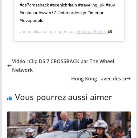
#ds7crossback #scenicbritain #traveling_uk #suv
#instacar #wwm77 #interiordesign #interior
#lovepeople
Une publication partagée par
Stephen Fisher
(@ste
Vidéo : Clip DS 7 CROSSBACK par The Wheel
Network
Hong Kong : avec des si
Vous pourrez aussi aimer