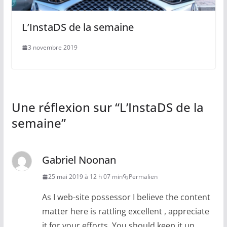
L’InstaDS de la semaine
3 novembre 2019
Une réflexion sur “
L’InstaDS de la
semaine
”
Gabriel Noonan
25 mai 2019 à 12 h 07 min
Permalien
As I web-site possessor I believe the content
matter here is rattling excellent , appreciate
it for your efforts. You should keep it up