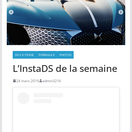
DS X E-TENSE
FORMULA E
PHOTOS
L’InstaDS de la semaine
24 mars 2019
admin3216