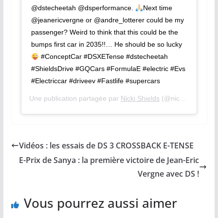
@dstecheetah @dsperformance.
Next time
@jeanericvergne or @andre_lotterer could be my
passenger? Weird to think that this could be the
bumps first car in 2035!!… He should be so lucky
#ConceptCar #DSXETense #dstecheetah
#ShieldsDrive #GQCars #FormulaE #electric #Evs
#Electriccar #driveev #Fastlife #supercars
Une publication partagée par
Nicki Shields
(@nickishields) le
Vidéos : les essais de DS 3 CROSSBACK E-TENSE
E-Prix de Sanya : la première victoire de Jean-Eric
Vergne avec DS !
Vous pourrez aussi aimer