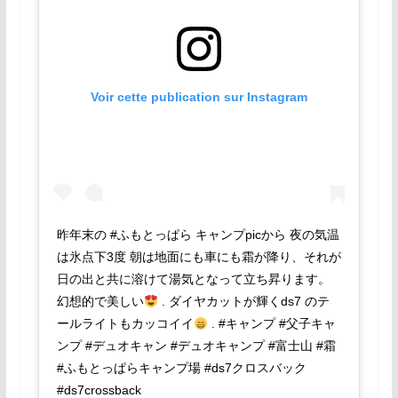
Voir cette publication sur Instagram
昨年末の #ふもとっぱら キャンプpicから 夜の気温
は氷点下3度 朝は地面にも車にも霜が降り、それが
日の出と共に溶けて湯気となって立ち昇ります。
幻想的で美しい
. ダイヤカットが輝くds7 のテ
ールライトもカッコイイ
. #キャンプ #父子キャ
ンプ #デュオキャン #デュオキャンプ #富士山 #霜
#ふもとっぱらキャンプ場 #ds7クロスバック
#ds7crossback