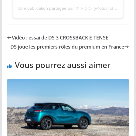
Une publication partagée par
オトシン
(@otocin398) le
3 Jan
Vidéo : essai de DS 3 CROSSBACK E-TENSE
DS joue les premiers rôles du premium en France
Vous pourrez aussi aimer