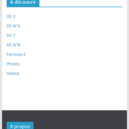
A découvrir
DS 3
DS N°4
DS 7
DS N°8
Formula E
Photos
Videos
A propos