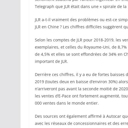
Telegraph que JLR était dans une « spirale de la 
JLR a-t-il vraiment des problèmes ou est-ce si
JLR en Chine ? Les chiffres difficiles suggèrent 
Selon les comptes de JLR pour 2018-2019, les 
exemplaires, et celles du Royaume-Uni, de 8,7% à
de 4,5% et elles se sont effondrées de 34% en C
important de JLR.
Derrière ces chiffres, il y a eu de fortes baisse
2019 (toutes deux en baisse d’environ 30%) alor
n’arriveront pas avant la seconde moitié de 202
les ventes d’E-Pace ont fortement augmenté, tou
000 ventes dans le monde entier.
Des sources ont également affirmé à Autocar que J
avec les réseaux de concessionnaires et des err