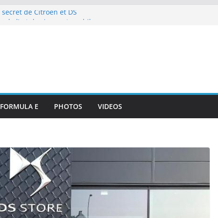
 secret de Citroën et DS
e de l’art de vivre automobile
p 10 et dénouement doux-amer
strante pour DS PENSKE malgré
ous les projecteurs
illan et intégration de
de Portsmouth
attaque à l’E-Prix de Tokyo
octurnes spectaculaires
FORMULA E
PHOTOS
VIDEOS