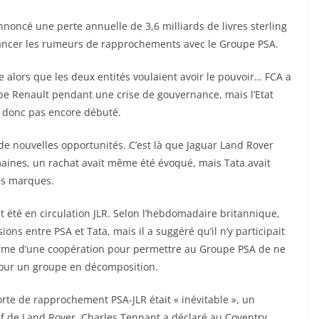
annoncé une perte annuelle de 3,6 milliards de livres sterling
elancer les rumeurs de rapprochements avec le Groupe PSA.
 alors que les deux entités voulaient avoir le pouvoir… FCA a
pe Renault pendant une crise de gouvernance, mais l’Etat
t donc pas encore débuté.
 de nouvelles opportunités. C’est là que Jaguar Land Rover
semaines, un rachat avait même été évoqué, mais Tata avait
es marques.
 été en circulation JLR. Selon l’hebdomadaire britannique,
ions entre PSA et Tata, mais il a suggéré qu’il n’y participait
orme d’une coopération pour permettre au Groupe PSA de ne
pour un groupe en décomposition.
orte de rapprochement PSA-JLR était « inévitable », un
ef de Land Rover. Charles Tennant a déclaré au Coventry