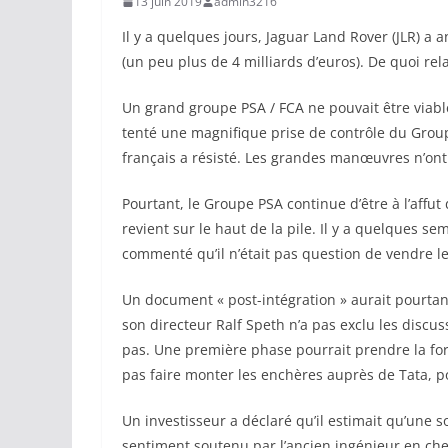
13 juin 2019
admin3216
Il y a quelques jours, Jaguar Land Rover (JLR) a 
(un peu plus de 4 milliards d’euros). De quoi r
Un grand groupe PSA / FCA ne pouvait être viable
tenté une magnifique prise de contrôle du Grou
français a résisté. Les grandes manœuvres n’on
Pourtant, le Groupe PSA continue d’être à l’affut
revient sur le haut de la pile. Il y a quelques 
commenté qu’il n’était pas question de vendre l
Un document « post-intégration » aurait pourtant
son directeur Ralf Speth n’a pas exclu les discuss
pas. Une première phase pourrait prendre la f
pas faire monter les enchères auprès de Tata, 
Un investisseur a déclaré qu’il estimait qu’une s
sentiment soutenu par l’ancien ingénieur en ch