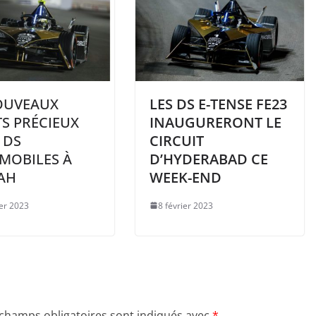
OUVEAUX
LES DS E-TENSE FE23
S PRÉCIEUX
INAUGURERONT LE
 DS
CIRCUIT
MOBILES À
D’HYDERABAD CE
YAH
WEEK-END
ier 2023
8 février 2023
 champs obligatoires sont indiqués avec
*