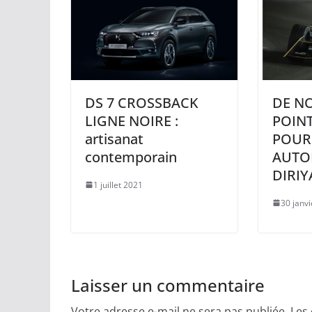
DS 7 CROSSBACK
DE N
LIGNE NOIRE :
POINT
artisanat
POUR
contemporain
AUTO
DIRI
1 juillet 2021
30 janv
Laisser un commentaire
Votre adresse e-mail ne sera pas publiée.
Les