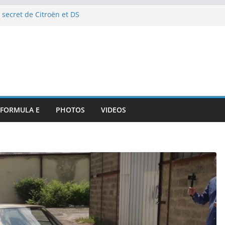
 secret de Citroën et DS
e de l’art de vivre automobile
p 10 et dénouement doux-amer
strante pour DS PENSKE malgré
ous les projecteurs
illan et intégration de
de Portsmouth
attaque à l’E-Prix de Tokyo
octurnes spectaculaires
FORMULA E
PHOTOS
VIDEOS