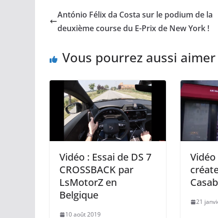
António Félix da Costa sur le podium de la
deuxième course du E-Prix de New York !
Vous pourrez aussi aimer
Vidéo : Essai de DS 7
Vidéo 
CROSSBACK par
créat
LsMotorZ en
Casab
Belgique
21 janv
10 août 2019