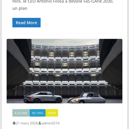
Hills, le CEO Antonio Filosa a dévoilé FaSTLAne 2030,
un plan
Read More
A LA UNE
DS 1955
NEWS
21 mars 2026
admin3216