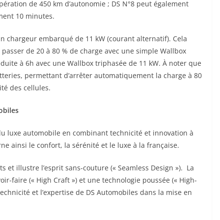
upération de 450 km d’autonomie ; DS N°8 peut également
ment 10 minutes.
’un chargeur embarqué de 11 kW (courant alternatif). Cela
r passer de 20 à 80 % de charge avec une simple Wallbox
duite à 6h avec une Wallbox triphasée de 11 kW. À noter que
atteries, permettant d’arrêter automatiquement la charge à 80
té des cellules.
obiles
du luxe automobile en combinant technicité et innovation à
ne ainsi le confort, la sérénité et le luxe à la française.
 et illustre l’esprit sans-couture (« Seamless Design »). La
ir-faire (« High Craft ») et une technologie poussée (« High-
technicité et l’expertise de DS Automobiles dans la mise en