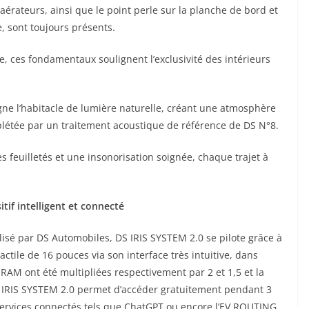
 aérateurs, ainsi que le point perle sur la planche de bord et
, sont toujours présents.
, ces fondamentaux soulignent l’exclusivité des intérieurs
gne l’habitacle de lumière naturelle, créant une atmosphère
plétée par un traitement acoustique de référence de DS N°8.
 feuilletés et une insonorisation soignée, chaque trajet à
if intelligent et connecté
lisé par DS Automobiles, DS IRIS SYSTEM 2.0 se pilote grâce à
ctile de 16 pouces via son interface très intuitive, dans
RAM ont été multipliées respectivement par 2 et 1,5 et la
 DS IRIS SYSTEM 2.0 permet d’accéder gratuitement pendant 3
ervices connectés tels que ChatGPT ou encore l’EV ROUTING,