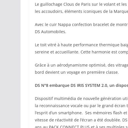
Le guillochage Clous de Paris sur le volant et les
les accoudoirs, éléments iconiques de la Marque
Avec le cuir Nappa confection bracelet de montre
DS Automobiles.
Le toit vitré à haute performance thermique bai
sereine et accueillante. Cette harmonie est com
Grâce à un aérodynamisme optimisé, des vitrages
bord devient un voyage en première classe.
DS N°8 embarque DS IRIS SYSTEM 2.0, un disposit
Dispositif multimédia de nouvelle génération uti
la reconnaissance vocale ou par le grand écran ta
l’esprit d’un smartphone. Ses mémoires flash et 
vitesse de réactivité de l’écran a été doublée.
ans au PACK CONNECT PLUS et à ses multiples s