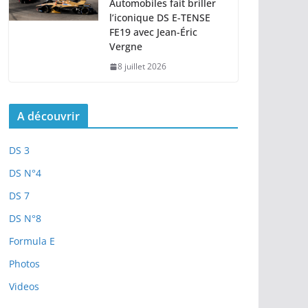
Automobiles fait briller
l’iconique DS E-TENSE
FE19 avec Jean-Éric
Vergne
8 juillet 2026
A découvrir
DS 3
DS N°4
DS 7
DS N°8
Formula E
Photos
Videos