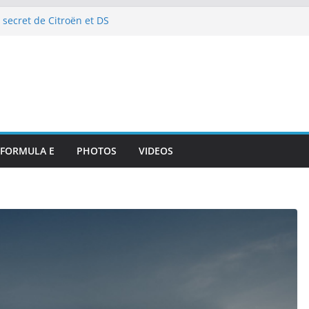
 secret de Citroën et DS
e de l’art de vivre automobile
p 10 et dénouement doux-amer
strante pour DS PENSKE malgré
ous les projecteurs
illan et intégration de
de Portsmouth
attaque à l’E-Prix de Tokyo
octurnes spectaculaires
FORMULA E
PHOTOS
VIDEOS