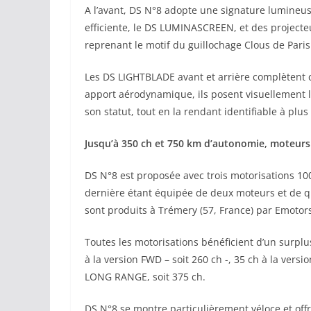
A l’avant, DS N°8 adopte une signature lumineuse
efficiente, le DS LUMINASCREEN, et des project
reprenant le motif du guillochage Clous de Paris
Les DS LIGHTBLADE avant et arrière complètent 
apport aérodynamique, ils posent visuellement la
son statut, tout en la rendant identifiable à plu
Jusqu’à 350 ch et 750 km d’autonomie, moteurs 
DS N°8 est proposée avec trois motorisations 100
dernière étant équipée de deux moteurs et de q
sont produits à Trémery (57, France) par Emotors
Toutes les motorisations bénéficient d’un surpl
à la version FWD – soit 260 ch -, 35 ch à la ver
LONG RANGE, soit 375 ch.
DS N°8 se montre particulièrement véloce et off