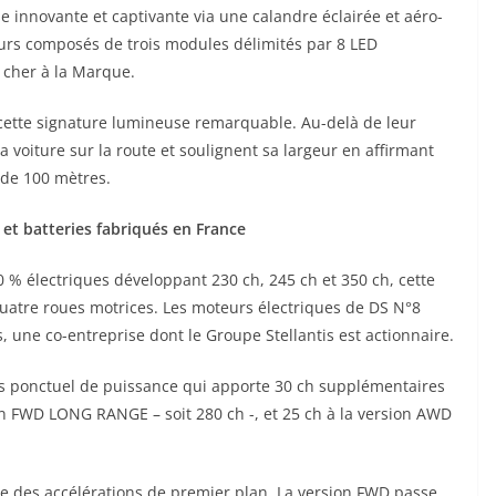
 innovante et captivante via une calandre éclairée et aéro-
eurs composés de trois modules délimités par 8 LED
 cher à la Marque.
cette signature lumineuse remarquable. Au-delà de leur
 voiture sur la route et soulignent sa largeur en affirmant
s de 100 mètres.
et batteries fabriqués en France
 % électriques développant 230 ch, 245 ch et 350 ch, cette
uatre roues motrices. Les moteurs électriques de DS N°8
, une co-entreprise dont le Groupe Stellantis est actionnaire.
us ponctuel de puissance qui apporte 30 ch supplémentaires
sion FWD LONG RANGE – soit 280 ch -, et 25 ch à la version AWD
re des accélérations de premier plan. La version FWD passe