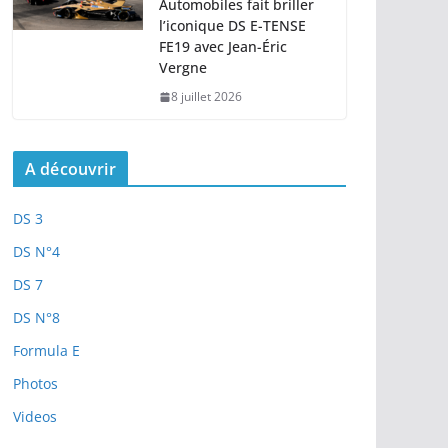
Automobiles fait briller
l’iconique DS E-TENSE
FE19 avec Jean-Éric
Vergne
8 juillet 2026
A découvrir
DS 3
DS N°4
DS 7
DS N°8
Formula E
Photos
Videos