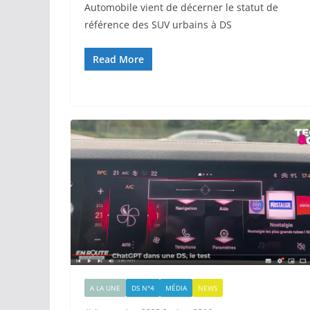
Automobile vient de décerner le statut de
référence des SUV urbains à DS
Read More
A LA UNE
DS N°4
MÉDIA
NEWS