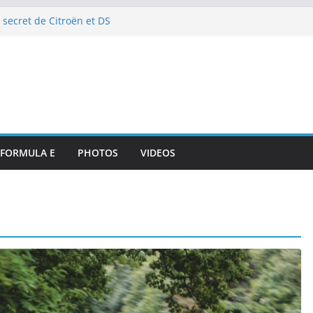
 secret de Citroën et DS
e de l’art de vivre automobile
p 10 et dénouement doux-amer
strante pour DS PENSKE malgré
ous les projecteurs
illan et intégration de
de Portsmouth
attaque à l’E-Prix de Tokyo
octurnes spectaculaires
FORMULA E
PHOTOS
VIDEOS