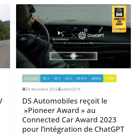
A LA UNE
DS 3
DS 7
DS 9
DS N°4
MÉDIA
NEWS
24 décembre 2023
admin3216
V
DS Automobiles reçoit le
»Pioneer Award » au
Connected Car Award 2023
pour l’intégration de ChatGPT