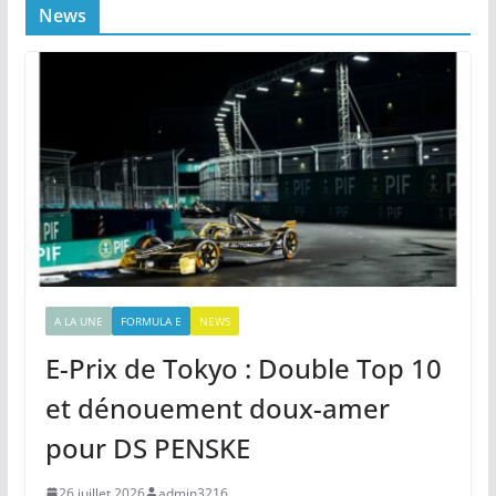
News
A LA UNE
FORMULA E
NEWS
E-Prix de Tokyo : Double Top 10
et dénouement doux-amer
pour DS PENSKE
26 juillet 2026
admin3216