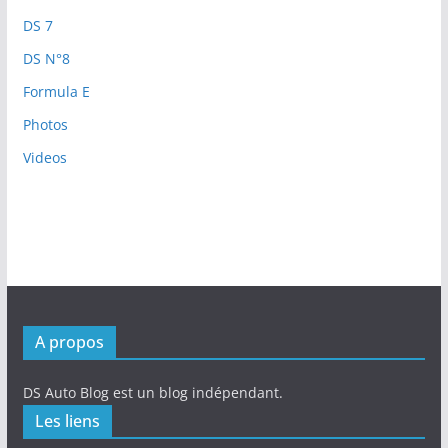
DS 7
DS N°8
Formula E
Photos
Videos
A propos
DS Auto Blog est un blog indépendant.
Les liens