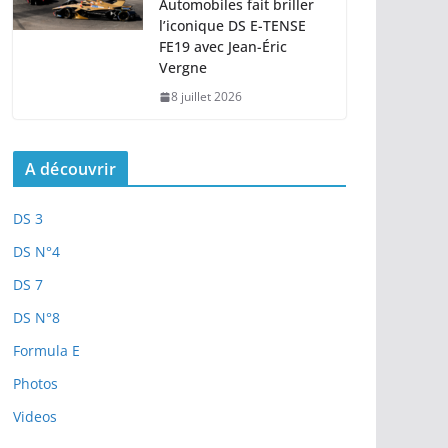
Automobiles fait briller
l’iconique DS E-TENSE
FE19 avec Jean-Éric
Vergne
8 juillet 2026
A découvrir
DS 3
DS N°4
DS 7
DS N°8
Formula E
Photos
Videos