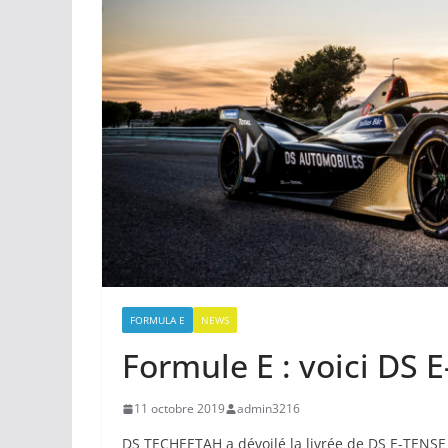
FORMULA E
NEWS
Formule E : voici DS 
11 octobre 2019
admin3216
DS TECHEETAH a dévoilé la livrée de DS E-TENSE 