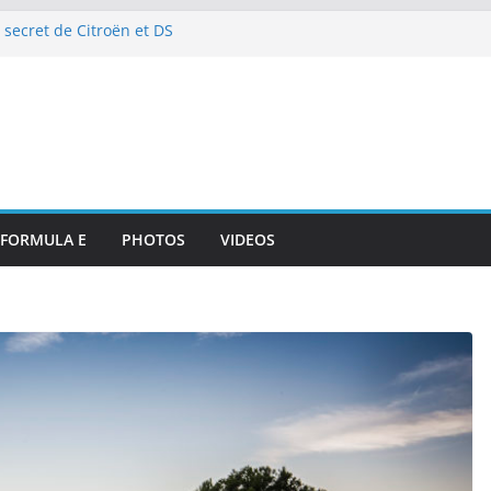
 secret de Citroën et DS
e de l’art de vivre automobile
p 10 et dénouement doux-amer
strante pour DS PENSKE malgré
ous les projecteurs
illan et intégration de
de Portsmouth
attaque à l’E-Prix de Tokyo
octurnes spectaculaires
FORMULA E
PHOTOS
VIDEOS