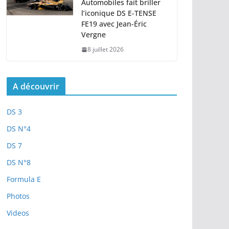
Automobiles fait briller
l’iconique DS E-TENSE
FE19 avec Jean-Éric
Vergne
8 juillet 2026
A découvrir
DS 3
DS N°4
DS 7
DS N°8
Formula E
Photos
Videos