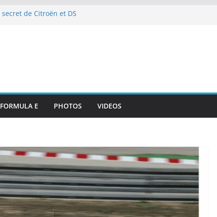
 secret de Citroën et DS
e de l’art de vivre automobile
p 10 et dénouement doux-amer
strante pour DS PENSKE malgré
ous les projecteurs
illan et intégration de
de Portsmouth
attaque à l’E-Prix de Tokyo
octurnes spectaculaires
FORMULA E
PHOTOS
VIDEOS