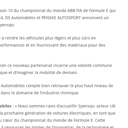
saison 10 du championnat du monde ABB FIA de Formule E qui
2024, DS Automobiles et PENSKE AUTOSPORT annoncent un
Syensqo.
 à rendre les véhicules plus légers et plus sûrs en
performances et en fournissant des matériaux pour des
vation ce nouveau partenariat incarne une volonté commune
rique et d’imaginer la mobilité de demain.
S Automobiles compte bien retrouver le plus haut niveau de
 dans le domaine de l’industrie chimique.
obiles :
« Nous sommes ravis d’accueillir Syensqo, acteur clé
la prochaine génération de voitures électriques, en tant que
au cœur du championnat du monde de Formule E. Cette
 repousser les limites de l’innovation, de la technologie et