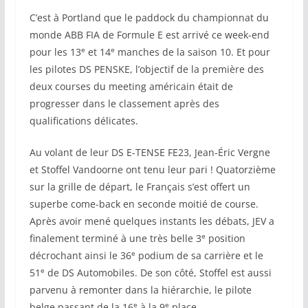
C’est à Portland que le paddock du championnat du
monde ABB FIA de Formule E est arrivé ce week-end
e
e
pour les 13
et 14
manches de la saison 10. Et pour
les pilotes DS PENSKE, l’objectif de la première des
deux courses du meeting américain était de
progresser dans le classement après des
qualifications délicates.
Au volant de leur DS E-TENSE FE23, Jean-Éric Vergne
et Stoffel Vandoorne ont tenu leur pari ! Quatorzième
sur la grille de départ, le Français s’est offert un
superbe come-back en seconde moitié de course.
Après avoir mené quelques instants les débats, JEV a
e
finalement terminé à une très belle 3
position
e
décrochant ainsi le 36
podium de sa carrière et le
e
51
de DS Automobiles. De son côté, Stoffel est aussi
parvenu à remonter dans la hiérarchie, le pilote
e
e
belge passant de la 16
à la 9
place.