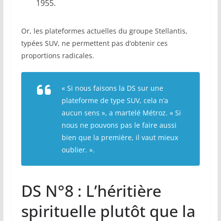
1955.
Or, les plateformes actuelles du groupe Stellantis,
typées SUV, ne permettent pas d’obtenir ces
proportions radicales.
« Si nous faisons la DS sur une
plateforme de type SUV, cela n’a
aucun sens », a martelé Métroz. « Si
nous ne pouvons pas le faire aussi
bien que la première, il vaut mieux
oublier. ».
DS N°8 : L’héritière
spirituelle plutôt que la