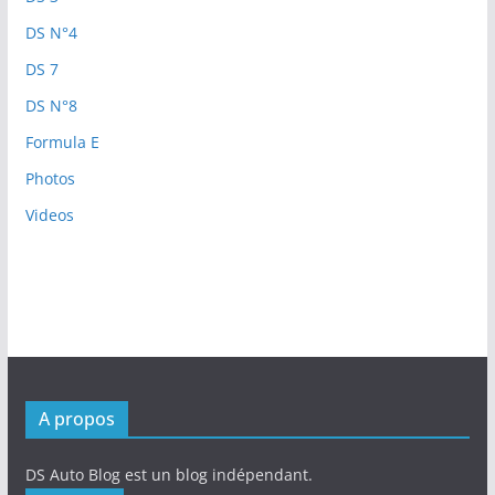
DS N°4
DS 7
DS N°8
Formula E
Photos
Videos
A propos
DS Auto Blog est un blog indépendant.