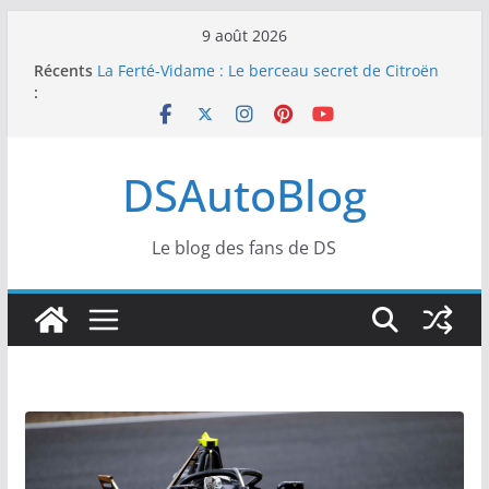
Passer
9 août 2026
au
Récents
La Ferté-Vidame : Le berceau secret de Citroën
contenu
:
et DS s’apprête à devenir un temple de l’art de
vivre automobile
E-Prix de Tokyo : Double Top 10 et dénouement
doux-amer pour DS PENSKE
DSAutoBlog
E-Prix de Tokyo : Soirée frustrante pour DS
PENSKE malgré une belle pointe de vitesse sous
les projecteurs
SailGP : Retour de Leigh McMillan et intégration
Le blog des fans de DS
de Margaux Billy pour l’étape de Portsmouth
Formule E : DS Automobiles s’attaque à l’E-Prix
de Tokyo pour de premières courses nocturnes
spectaculaires