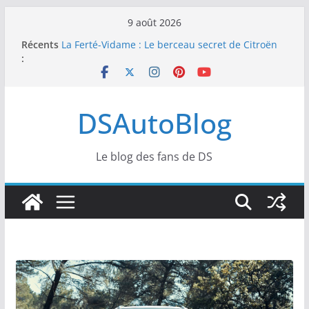
Passer
9 août 2026
au
Récents
La Ferté-Vidame : Le berceau secret de Citroën
contenu
:
et DS s’apprête à devenir un temple de l’art de
vivre automobile
E-Prix de Tokyo : Double Top 10 et dénouement
doux-amer pour DS PENSKE
DSAutoBlog
E-Prix de Tokyo : Soirée frustrante pour DS
PENSKE malgré une belle pointe de vitesse sous
les projecteurs
SailGP : Retour de Leigh McMillan et intégration
Le blog des fans de DS
de Margaux Billy pour l’étape de Portsmouth
Formule E : DS Automobiles s’attaque à l’E-Prix
de Tokyo pour de premières courses nocturnes
spectaculaires