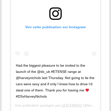
Voir cette publication sur Instagram
Had the biggest pleasure to be invited to the
launch of the @ds_uk #ETENSE range at
@harveynichols last Thursday. Not going to lie the
cars were sexy and if only I knew how to drive I’d
steal one of them. Thank you for having me
#DSxHarveyNichols
Une publication partagée par
LEXI FARGO
(@lexifargo) le
6 