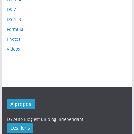
DS 7
DS N°8
Formula E
Photos
Videos
A propos
DS Auto Blog est un blog indépendant.
Les liens