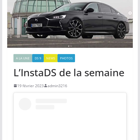
A LA UNE
DS 9
NEWS
PHOTOS
L’InstaDS de la semaine
19 février 2023
admin3216