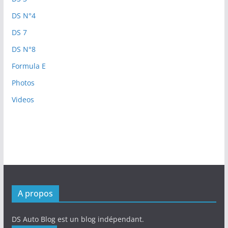
DS N°4
DS 7
DS N°8
Formula E
Photos
Videos
A propos
DS Auto Blog est un blog indépendant.