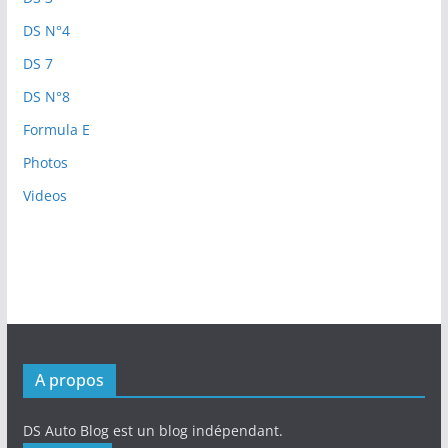
DS N°4
DS 7
DS N°8
Formula E
Photos
Videos
A propos
DS Auto Blog est un blog indépendant.