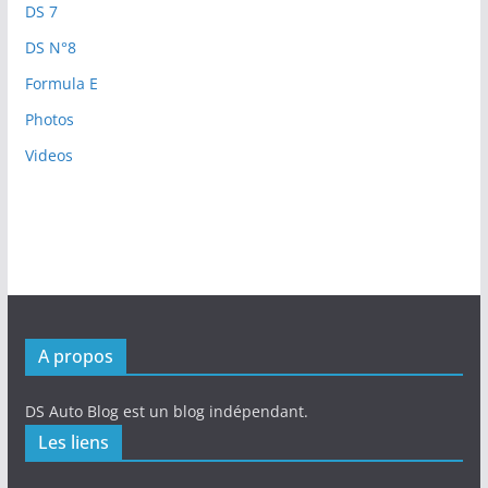
DS 7
DS N°8
Formula E
Photos
Videos
A propos
DS Auto Blog est un blog indépendant.
Les liens