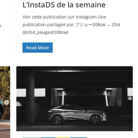
L’InstaDS de la semaine
Voir cette publication sur Instagram Une
publication partagée par プジョー508sw → DS4
e
(@ds4_peugeot508sw)
Read More