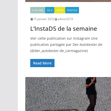
A LA UNE
DS 3
NEWS
PHOTOS
15 janvier 2023
admin3216
L’InstaDS de la semaine
Voir cette publication sur Instagram Une
publication partagée par Der-Autotester.de
(@der_autotester.de_carmagazine)
Read More