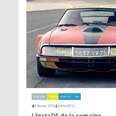
A LA UNE
NEWS
PHOTOS
SM
5 février 2023
admin3216
L’InstaDS de la semaine