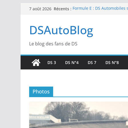
Passer
Récents :
Formule E : DS Automobiles s’
7 août 2026
au
pour de premières courses n
La Ferté-Vidame : Le berceau
contenu
DSAutoBlog
s’apprête à devenir un templ
E-Prix de Tokyo : Double To
pour DS PENSKE
E-Prix de Tokyo : Soirée fru
Le blog des fans de DS
une belle pointe de vitesse s
SailGP : Retour de Leigh McM
Margaux Billy pour l’étape 
DS 3
DS N°4
DS 7
DS N°8
Photos