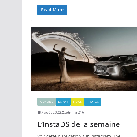
Read More
A LA UNE
DS N°4
NEWS
PHOTOS
7 août 2022
admin3216
L’InstaDS de la semaine
Voir cette publication sur Instagram Une