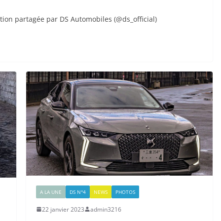
tion partagée par DS Automobiles (@ds_official)
A LA UNE
DS N°4
NEWS
PHOTOS
22 janvier 2023
admin3216