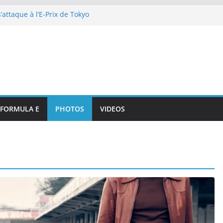
attaque à l’E-Prix de Tokyo
octurnes spectaculaires
 secret de Citroën et DS
e de l’art de vivre automobile
p 10 et dénouement doux-amer
strante pour DS PENSKE malgré
ous les projecteurs
illan et intégration de
de Portsmouth
FORMULA E
PHOTOS
VIDEOS