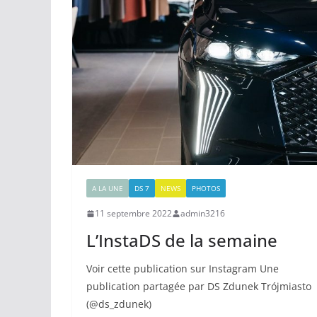
A LA UNE
DS 7
NEWS
PHOTOS
11 septembre 2022
admin3216
L’InstaDS de la semaine
Voir cette publication sur Instagram Une
publication partagée par DS Zdunek Trójmiasto
(@ds_zdunek)