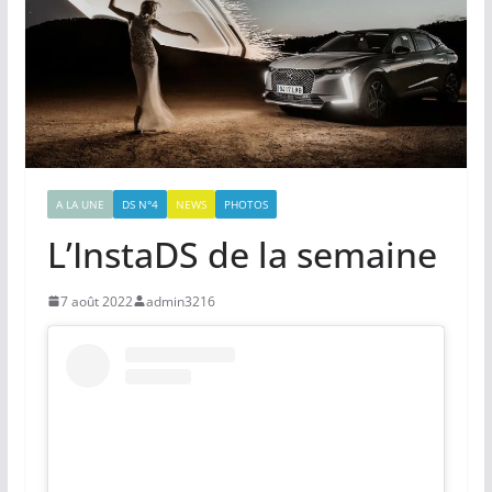
A LA UNE
DS N°4
NEWS
PHOTOS
L’InstaDS de la semaine
7 août 2022
admin3216