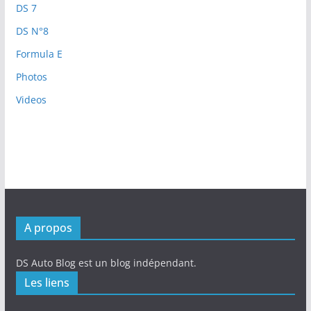
DS 7
DS N°8
Formula E
Photos
Videos
A propos
DS Auto Blog est un blog indépendant.
Les liens