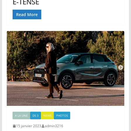
E-TENSE
Read More
A LA UNE
DS 3
NEWS
PHOTOS
15 janvier 2023
admin3216