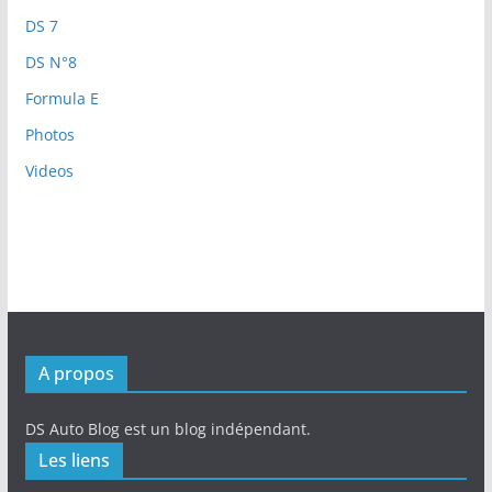
DS 7
DS N°8
Formula E
Photos
Videos
A propos
DS Auto Blog est un blog indépendant.
Les liens