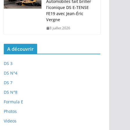
Automobiles fait briller
l’iconique DS E-TENSE
FE19 avec Jean-Éric
Vergne
8 juillet 2026
A découvrir
DS 3
DS N°4
DS 7
DS N°8
Formula E
Photos
Videos