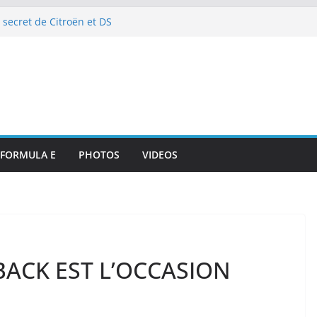
 secret de Citroën et DS
e de l’art de vivre automobile
p 10 et dénouement doux-amer
strante pour DS PENSKE malgré
ous les projecteurs
illan et intégration de
de Portsmouth
attaque à l’E-Prix de Tokyo
octurnes spectaculaires
FORMULA E
PHOTOS
VIDEOS
BACK EST L’OCCASION